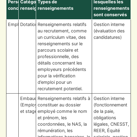
Personnes
Catégories des
Types de
lesquelles les
concernées
renseignements
renseignements
renseignements
sont conservés
Employés
Dotation
Renseignements relatifs
Gestion interne
au recrutement, comme
(évaluation des
un curriculum vitae, des
candidatures)
renseignements sur le
parcours scolaire et
professionnelle, des
détails concernant les
employeurs précédents
pour la vérification
d’emploi pour un
recrutement potentiel.
Embauche
Renseignements relatifs à
Gestion interne
(Employés
constituer au dossier
(fonctionnement
et stages)
employé comme le nom
de la paie,
et prénom, les
obligations
coordonnées, le NAS, la
légales, CNESST,
rémunération, les
REER, Équité
informations bancaires, le
salariale, gestion