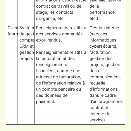
contrat de travail ou de
de la
stage, les contacts
performance,
d’urgence, etc.
etc.)
Clients et
Système
Renseignements relatifs à
Gestion interne
fournisseurs
de gestion
des services demandés
(services
comptable,
et/ou rendus.
informatiques,
CRM et
cybersécurité,
gestion de
Renseignements relatifs à
facturation,
projets
la facturation et des
gestion des
renseignements
projets, gestion
financiers, comme une
de la
adresse de facturation,
communication,
de l’information relative à
recueille
un compte bancaire ou
d’informations
des données de
dans le cadre
paiement.
d’un programme,
contrat et,
entente de
service)